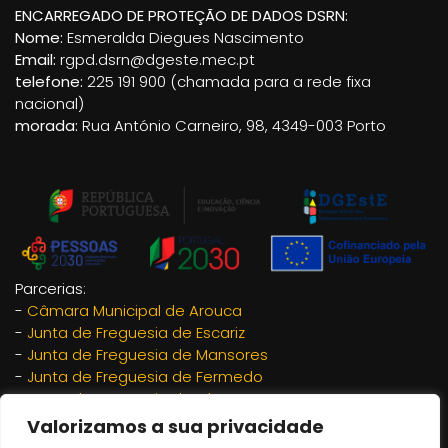
ENCARREGADO DE PROTEÇÃO DE DADOS DSRN:
Nome:
Esmeralda Diegues Nascimento
Email:
rgpd.dsrn@dgeste.mec.pt
telefone:
225 191 900 (chamada para a rede fixa
nacional)
morada:
Rua António Carneiro, 98, 4349-003 Porto
Parcerias:
-
Câmara Municipal de Arouca
-
Junta de Freguesia de Escariz
-
Junta de Freguesia de Mansores
-
Junta de Freguesia de Fermedo
-
Junta de Freguesia de Chave
-
Junta de Freguesia de São Miguel do Mato
Valorizamos a sua privacidade
-
Adrimag