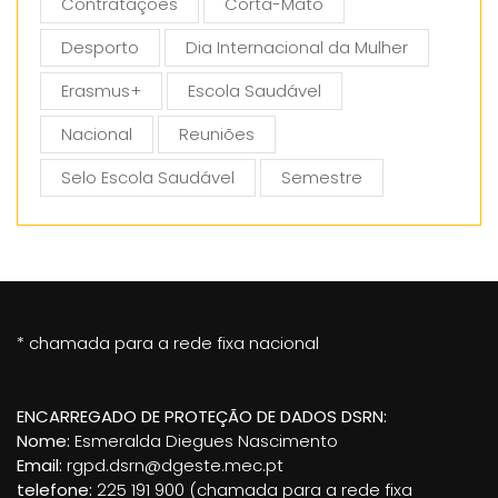
Contratações
Corta-Mato
Desporto
Dia Internacional da Mulher
Erasmus+
Escola Saudável
Nacional
Reuniões
Selo Escola Saudável
Semestre
* chamada para a rede fixa nacional
ENCARREGADO DE PROTEÇÃO DE DADOS DSRN:
Nome:
Esmeralda Diegues Nascimento
Email:
rgpd.dsrn@dgeste.mec.pt
telefone:
225 191 900 (chamada para a rede fixa