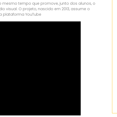
ao mesmo tempo que promove, junto dos alunos, o
o visual. O projeto, nascido em 2013, assume o
na plataforma YouTube