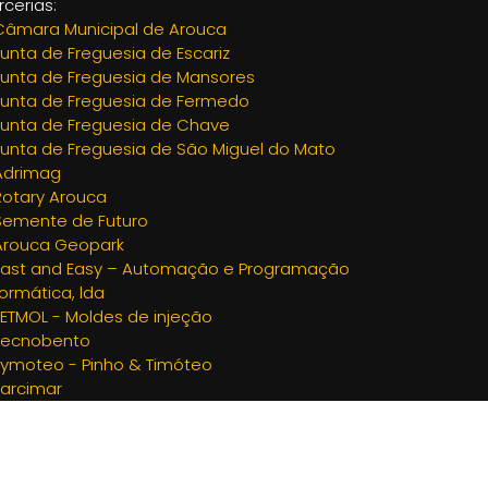
rcerias:
Câmara Municipal de Arouca
Junta de Freguesia de Escariz
Junta de Freguesia de Mansores
Junta de Freguesia de Fermedo
Junta de Freguesia de Chave
Junta de Freguesia de São Miguel do Mato
Adrimag
Rotary Arouca
Semente de Futuro
Arouca Geopark
Fast and Easy – Automação e Programação
formática, lda
JETMOL - Moldes de injeção
Tecnobento
Tymoteo - Pinho & Timóteo
Farcimar