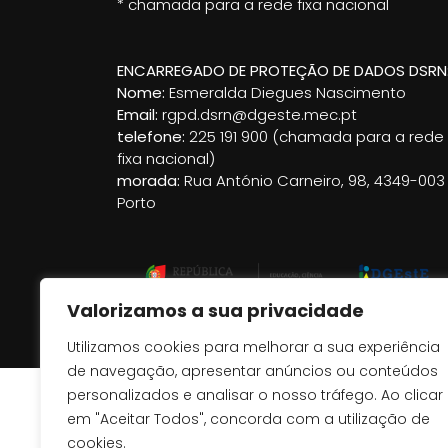
* chamada para a rede fixa nacional
ENCARREGADO DE PROTEÇÃO DE DADOS DSRN
Nome:
Esmeralda Diegues Nascimento
Email:
rgpd.dsrn@dgeste.mec.pt
telefone:
225 191 900 (chamada para a rede
fixa nacional)
morada:
Rua António Carneiro, 98, 4349-003
Porto
Valorizamos a sua privacidade
Utilizamos cookies para melhorar a sua experiência
de navegação, apresentar anúncios ou conteúdos
personalizados e analisar o nosso tráfego. Ao clicar
em "Aceitar Todos", concorda com a utilização de
cookies.