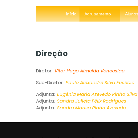
Início
Agrupamento
Aluno
Direção
Diretor:
Vítor Hugo Almeida Venceslau
Sub-Diretor:
Paulo Alexandre Silva Eusébio
Adjunta
:
Eugénia Maria Azevedo Pinho Silva
Adjunt
a:
Sandra Julieta Félix Rodrigues
Adjunta
:
Sandra Marisa Pinho Azevedo