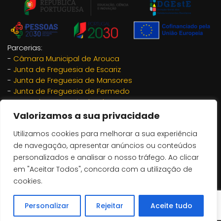
Parcerias:
-
Câmara Municipal de Arouca
-
Junta de Freguesia de Escariz
-
Junta de Freguesia de Mansores
-
Junta de Freguesia de Fermedo
-
Junta de Freguesia de Chave
-
Junta de Freguesia de São Miguel do Mato
Valorizamos a sua privacidade
-
Adrimag
Utilizamos cookies para melhorar a sua experiência
-
Rotary Arouca
-
Semente de Futuro
de navegação, apresentar anúncios ou conteúdos
-
Arouca Geopark
personalizados e analisar o nosso tráfego. Ao clicar
-
Fast and Easy – Automação e Programação
em "Aceitar Todos", concorda com a utilização de
Informática, lda
cookies.
-
JETMOL - Moldes de injeção
-
Tecnobento
Personalizar
Rejeitar
Aceite tudo
-
Tymoteo - Pinho & Timóteo