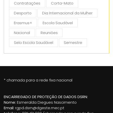
Contratações
Corta-Mato
Desporto
Dia Internacional da Mulher
Erasmus+
Escola Saudável
Nacional
Reuniões
Selo Escola Saudável
Semestre
* chamada para a rede fixa nacional
ENCARREGADO DE PROTEÇÃO DE DADOS DSRN:
Nome:
Esmeralda Diegues Nascimento
Email:
rgpd.dsrn@dgeste.mec.pt