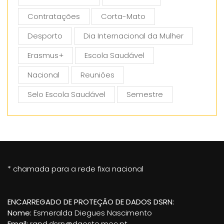
Contratações
Corta-Mato
Desporto
Dia Internacional da Mulher
Erasmus+
Escola Saudável
Nacional
Reuniões
Selo Escola Saudável
Semestre
* chamada para a rede fixa nacional
ENCARREGADO DE PROTEÇÃO DE DADOS DSRN:
Nome:
Esmeralda Diegues Nascimento
Email:
rgpd.dsrn@dgeste.mec.pt