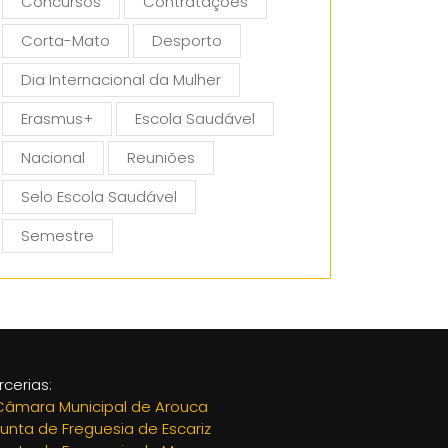
Concursos
Contratações
Corta-Mato
Desporto
Dia Internacional da Mulher
Erasmus+
Escola Saudável
Nacional
Reuniões
Selo Escola Saudável
Semestre
rcerias:
Câmara Municipal de Arouca
Junta de Freguesia de Escariz