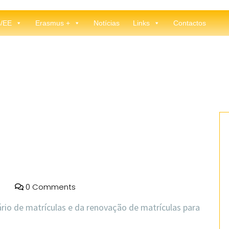
s/EE
Erasmus +
Notícias
Links
Contactos
0 Comments
ário de matrículas e da renovação de matrículas para