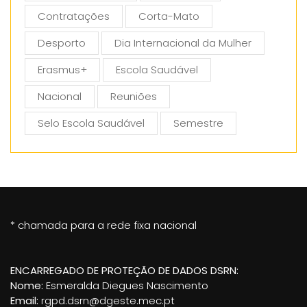
Contratações
Corta-Mato
Desporto
Dia Internacional da Mulher
Erasmus+
Escola Saudável
Nacional
Reuniões
Selo Escola Saudável
Semestre
* chamada para a rede fixa nacional
ENCARREGADO DE PROTEÇÃO DE DADOS DSRN:
Nome:
Esmeralda Diegues Nascimento
Email:
rgpd.dsrn@dgeste.mec.pt