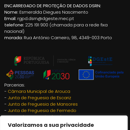
ENCARREGADO DE PROTEÇÃO DE DADOS DSRN:
Nome:
Esmeralda Diegues Nascimento
Email:
rgpd.dsrn@dgeste.mec.pt
telefone:
225 191 900 (chamada para a rede fixa
nacional)
morada:
Rua António Carneiro, 98, 4349-003 Porto
Parcerias:
-
Câmara Municipal de Arouca
-
Junta de Freguesia de Escariz
-
Junta de Freguesia de Mansores
-
Junta de Freguesia de Fermedo
-
Junta de Freguesia de Chave
-
Junta de Freguesia de São Miguel do Mato
Valorizamos a sua privacidade
-
Adrimag