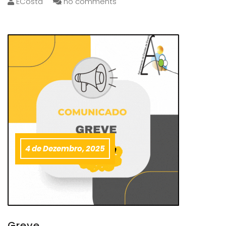
ECosta
no comments
4 de Dezembro, 2025
Greve