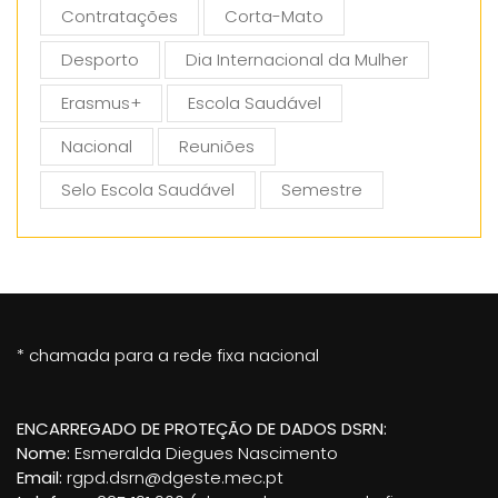
Contratações
Corta-Mato
Desporto
Dia Internacional da Mulher
Erasmus+
Escola Saudável
Nacional
Reuniões
Selo Escola Saudável
Semestre
* chamada para a rede fixa nacional
ENCARREGADO DE PROTEÇÃO DE DADOS DSRN:
Nome:
Esmeralda Diegues Nascimento
Email:
rgpd.dsrn@dgeste.mec.pt